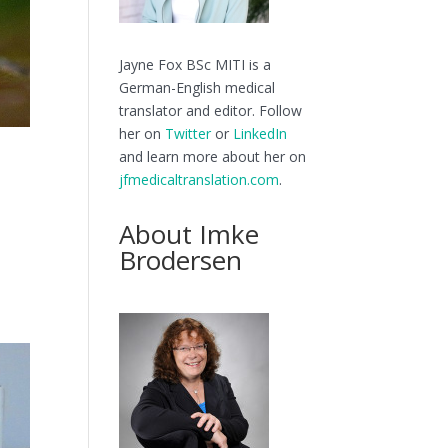
Jayne Fox BSc MITI is a
German-English medical
translator and editor. Follow
her on
Twitter
or
LinkedIn
and learn more about her on
jfmedicaltranslation.com
.
About Imke
Brodersen